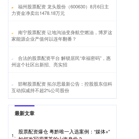
​福州股票配资 龙头股份（600630）8月6日主
力资金净卖出1478.18万元
​南宁股票配资 让地沟油变身航空燃油，博罗这
家能源企业产值何以连年翻番？
​合法的股票配资平台 解锁居民“幸福密码”，惠
州这个社区出新招、亮实招
​邯郸股票配资 拓尔思最新公告：控股股东信科
互动拟减持不超2%公司股份
最新文章
股票配资爆仓 粤黔唯一入选案例：“媒体+”
1、
如何改写湄潭茶的山海身价？