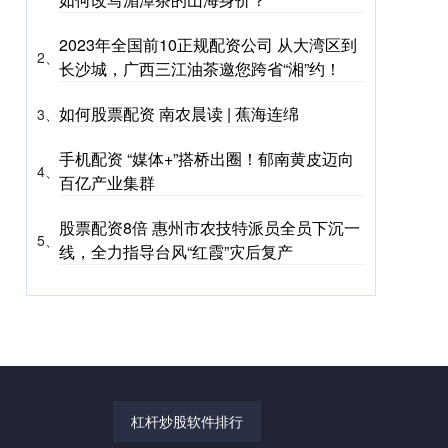
2023年全国前10正规配资公司 从大湾区到
2、
长沙城，广西三江油茶邀您跨省“湘”约！
如何股票配资 南农晨读 | 蕉海连绵
3、
手机配资 “媒体+”搭桥出圈！郁南黄皮迈向
4、
百亿产业集群
股票配资8倍 惠州市农技特派员全员下沉一
5、
线，全力指导台风“红霞”灾后复产
杠杆炒股软件排行