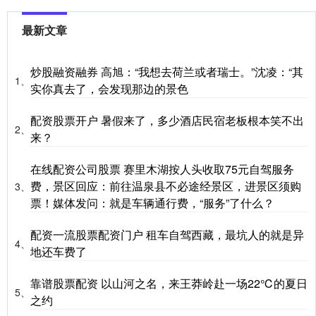
最新文章
炒股融资融券 高旭：“我想去荷兰或者瑞士。”沈凌：“其
1、
实你真去了，会发现那边的景色
配资股票开户 暑假来了，多少酒店民宿老板根本笑不出
2、
来？
在线配资公司股票 赛里木湖按人头收取75元自驾服务
费，景区回应：前往温泉县不必途经景区，进景区须购
3、
票！媒体发问：就是车辆通行费，“服务”了什么？
配资一流股票配资门户 租车自驾西藏，最坑人的就是异
4、
地还车费了
靠谱股票配资 以山河之名，来王莽岭赴一场22℃的夏日
5、
之约