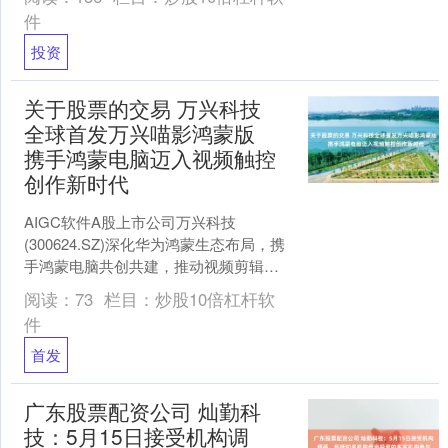
的1%。....
件
投资
关于股票的交易 万兴科技
全球首发万兴喵影鸿蒙版
携手鸿蒙电脑迈入视频触控
创作新时代
AIGC软件A股上市公司万兴科技
(300624.SZ)深化华为鸿蒙生态布局，携
手鸿蒙电脑共创共建，推动视频剪辑迈
入触控创作新时代。5月19日，华为在
阅读：
73
栏目：
炒股10倍杠杆软
nova14....
件
首发
广东股票配资公司 灿勤科
技：5月15日接受机构调