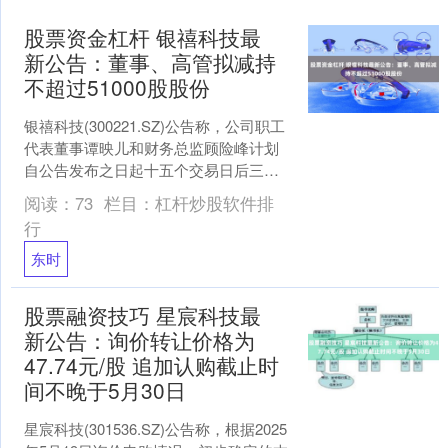
股票资金杠杆 银禧科技最
新公告：董事、高管拟减持
不超过51000股股份
银禧科技(300221.SZ)公告称，公司职工
代表董事谭映儿和财务总监顾险峰计划
自公告发布之日起十五个交易日后三个
月内，以集中竞价方式合计减持不超过
阅读：
73
栏目：
杠杆炒股软件排
51,000....
行
东时
股票融资技巧 星宸科技最
新公告：询价转让价格为
47.74元/股 追加认购截止时
间不晚于5月30日
星宸科技(301536.SZ)公告称，根据2025