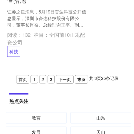
管措施
证券之星消息，5月19日奋达科技公开信
息显示，深圳市奋达科技股份有限公
司，董事长肖奋、总经理谢玉平、副总
经理周桂清、非独立董事肖晓因信息披
阅读：
132
栏目：
全国前10正规配
露违规,未依法履行其他....
资公司
科技
共
3
页
25
条记录
首页
1
2
3
下一页
末页
热点关注
教育
山系
发展
天山