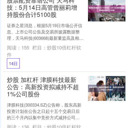
技：5月14日高管曾丽莉增
持股份合计5100股
证券之星消息，根据5月19日市场公开信
息、上市公司公告及交易所披露数据整
理，天马科技(603668)最新董监高及相关
人员股份变动情况：2025年5月14日公司
阅读：
155
栏目：
炒股10倍杠杆软
董....
件
14日
炒股 加杠杆 津膜科技最新
公告：高新投资拟减持不超
1%公司股份
津膜科技(300334.SZ)公告称，股东高新
投资计划在公告之日起十五个交易日后
的三个月内以集中竞价方式减持公司股
份不超过302万股，即不超过公司总股本
阅读：
136
栏目：
炒股10倍杠杆软