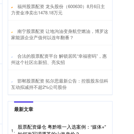
​福州股票配资 龙头股份（600630）8月6日主
力资金净卖出1478.18万元
​南宁股票配资 让地沟油变身航空燃油，博罗这
家能源企业产值何以连年翻番？
​合法的股票配资平台 解锁居民“幸福密码”，惠
州这个社区出新招、亮实招
​邯郸股票配资 拓尔思最新公告：控股股东信科
互动拟减持不超2%公司股份
最新文章
股票配资爆仓 粤黔唯一入选案例：“媒体+”
1、
如何改写湄潭茶的山海身价？