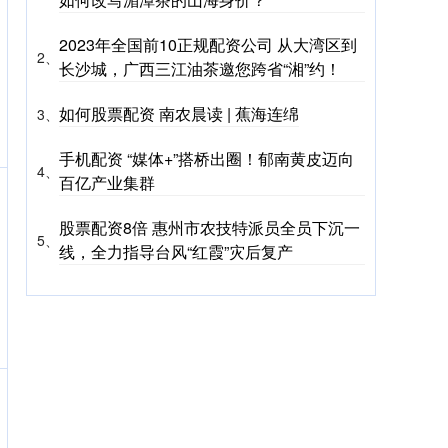
2023年全国前10正规配资公司 从大湾区到
2、
长沙城，广西三江油茶邀您跨省“湘”约！
如何股票配资 南农晨读 | 蕉海连绵
3、
手机配资 “媒体+”搭桥出圈！郁南黄皮迈向
4、
百亿产业集群
股票配资8倍 惠州市农技特派员全员下沉一
5、
线，全力指导台风“红霞”灾后复产