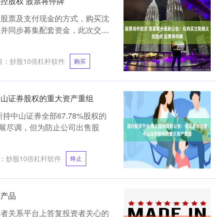
控股权 股票将停牌
行A股股票及支付现金的方式，购买沈
并同步募集配套资金，此次交....
目：
炒股10倍杠杆软件
购买
中山证券股权的重大资产重组
所持中山证券全部67.78%股权的
展尽调，但为防止公司出售股
：
炒股10倍杠杆软件
终止
矿产品
在投资者关系平台上答复投资者关心的