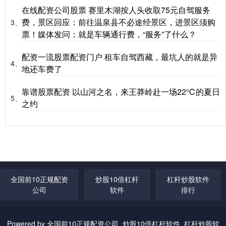
在线配资公司股票 赛里木湖按人头收取75元自驾服务
费，景区回应：前往温泉县不必途经景区，进景区须购
3、
票！媒体发问：就是车辆通行费，“服务”了什么？
配资一流股票配资门户 租车自驾西藏，最坑人的就是异
4、
地还车费了
靠谱股票配资 以山河之名，来王莽岭赴一场22℃的夏日
5、
之约
全国前10正规配资
炒股10倍杠杆
杠杆炒股软件
公司
软件
排行
Powered by
全国前10正规配资公司_炒股10倍杠杆软件_杠杆炒股软