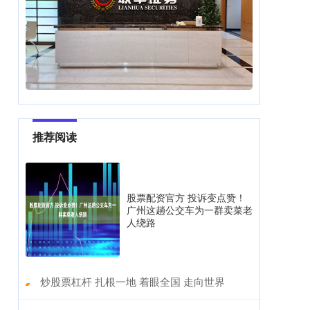
推荐阅读
股票配资官方 投诉变点赞！
广州这趟公交车为一群卖菜老
人绕路
​炒股票杠杆 扎根一地 着眼全国 走向世界