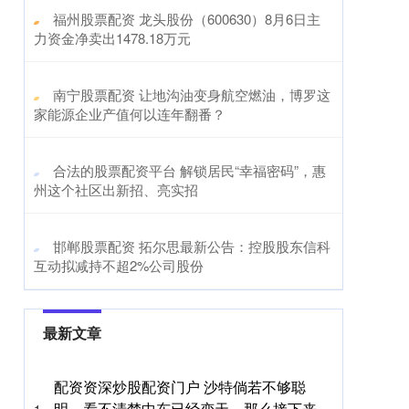
​福州股票配资 龙头股份（600630）8月6日主
力资金净卖出1478.18万元
​南宁股票配资 让地沟油变身航空燃油，博罗这
家能源企业产值何以连年翻番？
​合法的股票配资平台 解锁居民“幸福密码”，惠
州这个社区出新招、亮实招
​邯郸股票配资 拓尔思最新公告：控股股东信科
互动拟减持不超2%公司股份
最新文章
配资资深炒股配资门户 沙特倘若不够聪
明，看不清楚中东已经变天，那么接下来，
1、