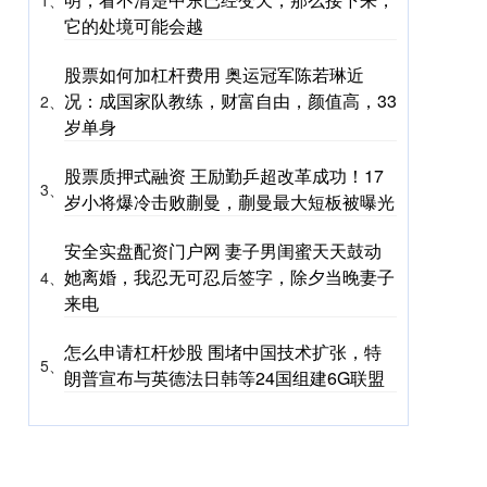
它的处境可能会越
股票如何加杠杆费用 奥运冠军陈若琳近
况：成国家队教练，财富自由，颜值高，33
2、
岁单身
股票质押式融资 王励勤乒超改革成功！17
3、
岁小将爆冷击败蒯曼，蒯曼最大短板被曝光
安全实盘配资门户网 妻子男闺蜜天天鼓动
她离婚，我忍无可忍后签字，除夕当晚妻子
4、
来电
怎么申请杠杆炒股 围堵中国技术扩张，特
5、
朗普宣布与英德法日韩等24国组建6G联盟