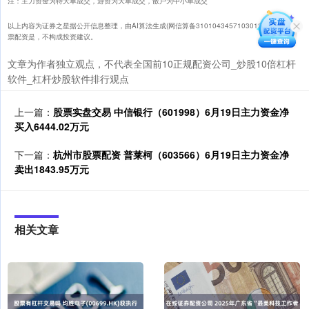
注：主力资金为特大单成交，游资为大单成交，散户为中小单成交
以上内容为证券之星据公开信息整理，由AI算法生成(网信算备310104345710301240019号)股
票配资是，不构成投资建议。
文章为作者独立观点，不代表全国前10正规配资公司_炒股10倍杠杆
软件_杠杆炒股软件排行观点
上一篇：
股票实盘交易 中信银行（601998）6月19日主力资金净
买入6444.02万元
下一篇：
杭州市股票配资 普莱柯（603566）6月19日主力资金净
卖出1843.95万元
相关文章