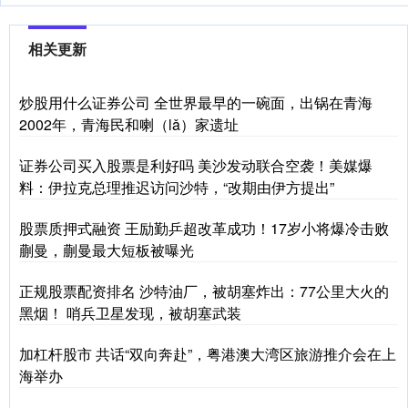
相关更新
炒股用什么证券公司 全世界最早的一碗面，出锅在青海
2002年，青海民和喇（lǎ）家遗址
证券公司买入股票是利好吗 美沙发动联合空袭！美媒爆
料：伊拉克总理推迟访问沙特，“改期由伊方提出”
股票质押式融资 王励勤乒超改革成功！17岁小将爆冷击败
蒯曼，蒯曼最大短板被曝光
正规股票配资排名 沙特油厂，被胡塞炸出：77公里大火的
黑烟！ 哨兵卫星发现，被胡塞武装
加杠杆股市 共话“双向奔赴”，粤港澳大湾区旅游推介会在上
海举办