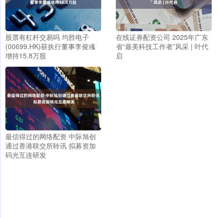
股票有杠杆交易吗 均胜电子
在线证券配资公司 2025年广东
(00699.HK)获执行董事李俊彧
省“最美科技工作者”风采 | 叶代
增持15.8万股
启
最信得过的网络配资 中际旭创
通过香港联交所聆讯 拟募资加
码光互连研发