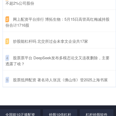
不超2%公司股份
​网上配资平台排行 博拓生物：5月15日高管高红梅减持股
2
份合计1716股
​炒股能杠杆吗 北交所过会未拿文企业共17家
3
​股票票平台 DeepSeek发布多模态论文又连夜删除，主要
4
透露了啥？
​股票抵押配资 著名诗人张况《佛山传》登2025上海书展
5
全国前10正规配资
炒股10倍杠杆
杠杆炒股软件