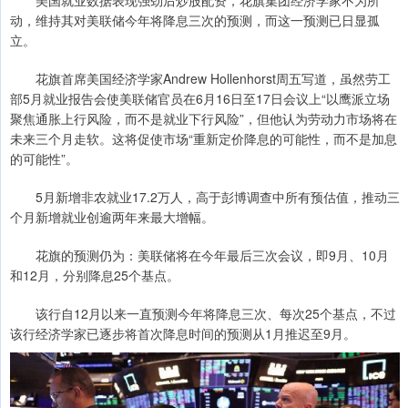
美国就业数据表现强劲后炒股配资，花旗集团经济学家不为所
动，维持其对美联储今年将降息三次的预测，而这一预测已日显孤
立。
花旗首席美国经济学家Andrew Hollenhorst周五写道，虽然劳工
部5月就业报告会使美联储官员在6月16日至17日会议上“以鹰派立场
聚焦通胀上行风险，而不是就业下行风险”，但他认为劳动力市场将在
未来三个月走软。这将促使市场“重新定价降息的可能性，而不是加息
的可能性”。
5月新增非农就业17.2万人，高于彭博调查中所有预估值，推动三
个月新增就业创逾两年来最大增幅。
花旗的预测仍为：美联储将在今年最后三次会议，即9月、10月
和12月，分别降息25个基点。
该行自12月以来一直预测今年将降息三次、每次25个基点，不过
该行经济学家已逐步将首次降息时间的预测从1月推迟至9月。